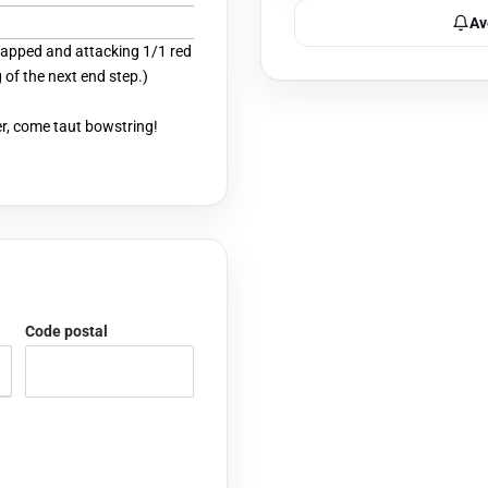
Av
 tapped and attacking 1/1 red
 of the next end step.)
r, come taut bowstring!
Code postal