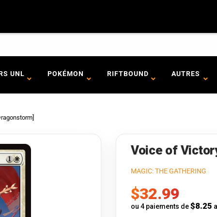
RS UNL
POKÉMON
RIFTBOUND
AUTRES
 Dragonstorm]
Voice of Victor
MAGIC: THE GATHERING
Prix
$32.99
de
$8.25
ou 4 paiements de
a