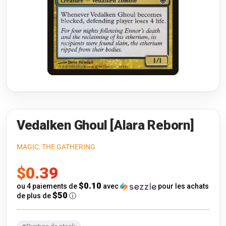
Riftbound: League of Legends
Open s
Flesh and Blood
Open s
Pokémon
Open s
One Piece
Open s
Cyberpunk TCG
Open s
Gundam Card Game
Vedalken Ghoul [Alara Reborn]
Warlord: Saga of the Storm
MAGIC: THE GATHERING
Prix
$0.39
Neopets Battledome
de
$0.10
ou 4 paiements de
avec
pour les achats
Accessoires
$50
de plus de
ⓘ
vente
🎁 Cartes-Cadeaux