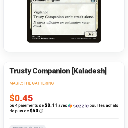
Riftbound: League of Legends
Open s
Flesh and Blood
Open s
Pokémon
Open s
One Piece
Open s
Cyberpunk TCG
Open s
Gundam Card Game
Trusty Companion [Kaladesh]
Warlord: Saga of the Storm
MAGIC: THE GATHERING
Prix
$0.45
Neopets Battledome
de
$0.11
ou 4 paiements de
avec
pour les achats
Accessoires
$50
de plus de
ⓘ
vente
🎁 Cartes-Cadeaux