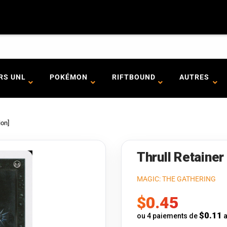
RS UNL
POKÉMON
RIFTBOUND
AUTRES
ion]
Thrull Retainer 
MAGIC: THE GATHERING
Prix
$0.45
de
$0.11
ou 4 paiements de
a