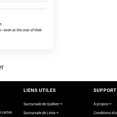
e.
ly—even at the cost of their
er
LIENS UTILES
SUPPORT
Succursale de Québec
À propos
e cartes
Succursale de Lévis
Conditions d'ut