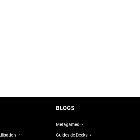
BLOGS
Metagames
ilisation
Guides de Decks