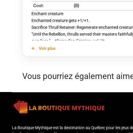
Cost:
{B}
Enchant creature
Enchanted creature gets +1/+1.
Sacrifice Thrull Retainer: Regenerate enchanted creatur
"Until the Rebellion, thrulls served their masters faithful
own lives." —*Sarpadian Empires, vol. II*
Voir plus
Vous pourriez également aim
La Boutique Mythique est la destination au Québec pour les jeux d