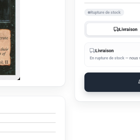
vente
Rupture de stock
Livraison
Livraison
En rupture de stock
— nous vo