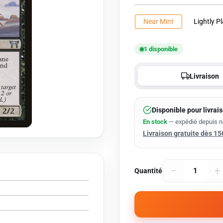
vente
Near Mint
Lightly P
1 disponible
Livraison
Disponible pour livrai
En stock
— expédié depuis 
Livraison gratuite dès 15
−
+
Quantité