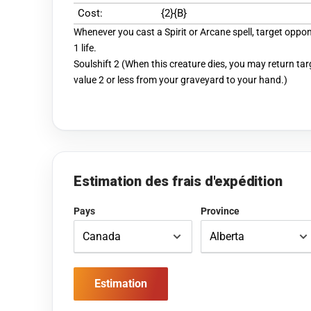
Cost:
{2}{B}
Whenever you cast a Spirit or Arcane spell, target oppon
1 life.
Soulshift 2 (When this creature dies, you may return tar
value 2 or less from your graveyard to your hand.)
Estimation des frais d'expédition
Pays
Province
Estimation