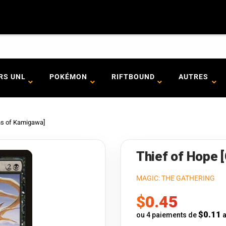
RS UNL
POKÉMON
RIFTBOUND
AUTRES
ns of Kamigawa]
Thief of Hope 
MAGIC: THE GATHERING
Prix
$0.45
de
$0.11
ou 4 paiements de
a