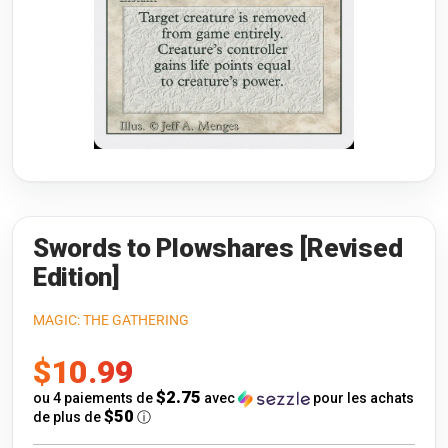
Riftbound: League of Legends
Open s
Flesh and Blood
Open s
Pokémon
Open s
One Piece
Open s
Cyberpunk TCG
Open s
Gundam Card Game
Swords to Plowshares [Revised
Edition]
Warlord: Saga of the Storm
MAGIC: THE GATHERING
Neopets Battledome
Prix
$10.99
Accessoires
de
$2.75
ou 4 paiements de
avec
pour les achats
$50
de plus de
ⓘ
vente
🎁 Cartes-Cadeaux