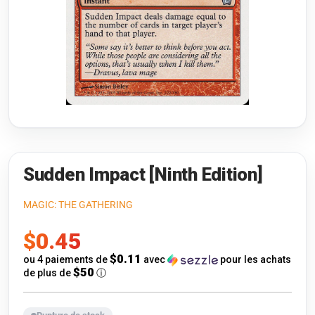
Riftbound: League of Legends
Open s
Flesh and Blood
Open s
Pokémon
Open s
One Piece
Open s
Cyberpunk TCG
Open s
Gundam Card Game
Sudden Impact [Ninth Edition]
Warlord: Saga of the Storm
MAGIC: THE GATHERING
Prix
$0.45
Neopets Battledome
de
$0.11
ou 4 paiements de
avec
pour les achats
Accessoires
$50
de plus de
ⓘ
vente
🎁 Cartes-Cadeaux