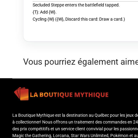
Secluded Steppe enters the battlefield tapped.
{T}: Add {W}.
Cycling {W} ({W}, Discard this card: Draw a card.)
Vous pourriez également aim
La Boutique Mythique est la destination au Québec pour les jeux d
à collectionner! Nous offrons un traitement des commandes en 24
des prix compétitifs et un service client convivial pour les passion
Magic the Gathering, Lorcana, Star Wars Unlimited, Pokémon et a