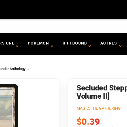
RS UNL
POKÉMON
RIFTBOUND
AUTRES
der Anthology ...
Secluded Step
Volume II]
MAGIC: THE GATHERING
Prix
$0.39