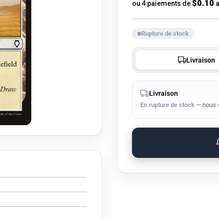
de
$0.10
ou 4 paiements de
a
vente
Rupture de stock
Livraison
Livraison
En rupture de stock
— nous vo