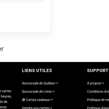
er
LIENS UTILES
SUPPORT
Succursale de Québec
À propos
e cartes
Succursale de Lévis
Conditions d'ut
 heures,
🎁 Cartes-cadeaux
Politique de 
nés de
utres
Vendre vos cartes
Politique d'exp