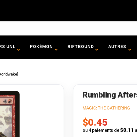
RS UNL
POKÉMON
RIFTBOUND
AUTRES
Worldwake]
Rumbling Afte
MAGIC: THE GATHERING
Prix
$0.45
de
$0.11
ou 4 paiements de
a