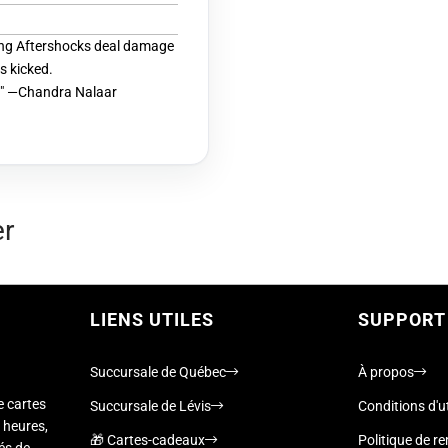
ing Aftershocks deal damage
s kicked.
na." —Chandra Nalaar
er
LIENS UTILES
SUPPORT
Succursale de Québec
À propos
e cartes
Succursale de Lévis
Conditions d'ut
 heures,
🎁 Cartes-cadeaux
Politique de 