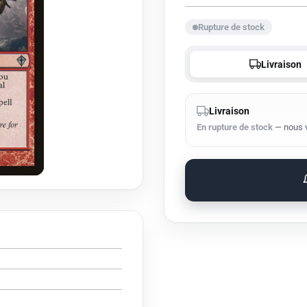
vente
Rupture de stock
Livraison
Livraison
En rupture de stock
— nous vo