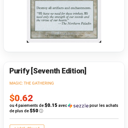
Riftbound: League of Legends
Open s
Flesh and Blood
Open s
Pokémon
Open s
One Piece
Open s
Cyberpunk TCG
Open s
Gundam Card Game
Purify [Seventh Edition]
Warlord: Saga of the Storm
MAGIC: THE GATHERING
Prix
$0.62
Neopets Battledome
de
$0.15
ou 4 paiements de
avec
pour les achats
Accessoires
$50
de plus de
ⓘ
vente
🎁 Cartes-Cadeaux