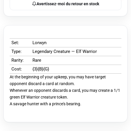
Avertissez-moi du retour en stock
Set:
Lorwyn
Type:
Legendary Creature — Elf Warrior
Rarity:
Rare
Cost:
{3}{B}{G}
At the beginning of your upkeep, you may have target
opponent discard a card at random.
Whenever an opponent discards a card, you may create a 1/1
green Elf Warrior creature token.
A savage hunter with a prince's bearing.