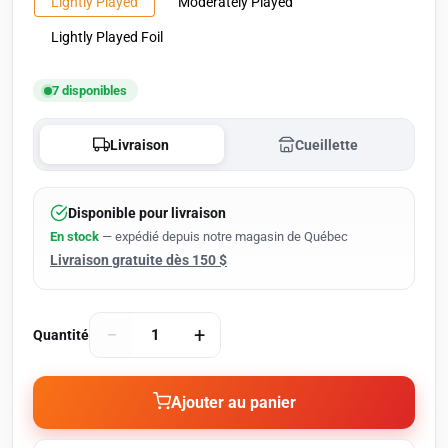
Lightly Played
Moderately Played
Lightly Played Foil
7 disponibles
Livraison
Cueillette
Disponible pour livraison
En stock
— expédié depuis notre magasin de Québec
Livraison gratuite dès 150 $
−
+
Quantité
Ajouter au panier