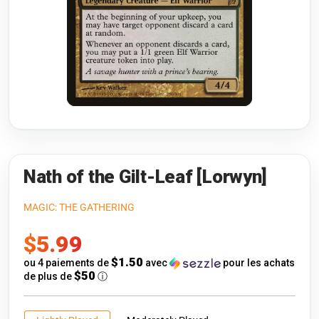
Riftbound: League of Legends
Open s
Flesh and Blood
Open s
Pokémon
Open s
One Piece
Open s
Cyberpunk TCG
Open s
Gundam Card Game
Nath of the Gilt-Leaf [Lorwyn]
Warlord: Saga of the Storm
MAGIC: THE GATHERING
Prix
$5.99
Neopets Battledome
de
$1.50
ou 4 paiements de
avec
pour les achats
Accessoires
$50
de plus de
ⓘ
vente
🎁 Cartes-Cadeaux