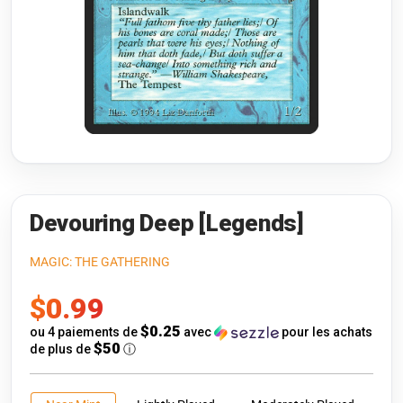
Riftbound: League of Legends
Open s
Flesh and Blood
Open s
Pokémon
Open s
One Piece
Open s
Cyberpunk TCG
Open s
Gundam Card Game
Devouring Deep [Legends]
Warlord: Saga of the Storm
MAGIC: THE GATHERING
Prix
$0.99
Neopets Battledome
de
$0.25
ou 4 paiements de
avec
pour les achats
Accessoires
$50
de plus de
ⓘ
vente
🎁 Cartes-Cadeaux