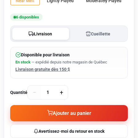
Near Mint
Lightly Played
Moderately Played
6 disponibles
Livraison
Cueillette
Disponible pour livraison
En stock
— expédié depuis notre magasin de Québec
Livraison gratuite dès 150 $
−
+
Quantité
Ajouter au panier
Avertissez-moi du retour en stock