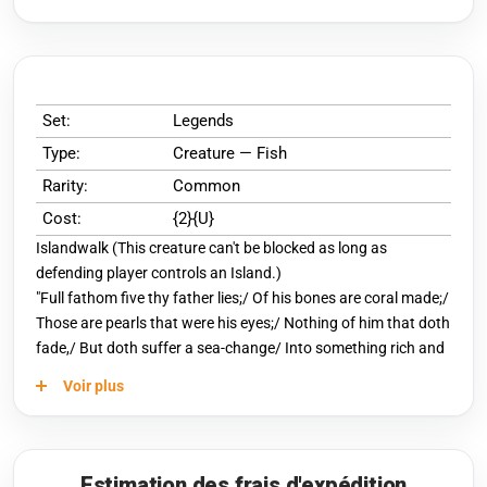
Set:
Legends
Type:
Creature — Fish
Rarity:
Common
Cost:
{2}{U}
Islandwalk (This creature can't be blocked as long as
defending player controls an Island.)
"Full fathom five thy father lies;/ Of his bones are coral made;/
Those are pearls that were his eyes;/ Nothing of him that doth
fade,/ But doth suffer a sea-change/ Into something rich and
strange." —William Shakespeare, *The Tempest*
Voir plus
Estimation des frais d'expédition