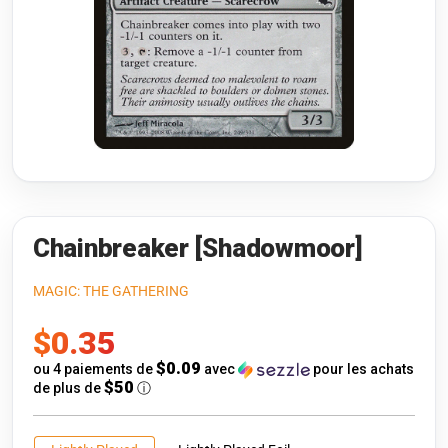
Riftbound: League of Legends
Open s
Flesh and Blood
Open s
Pokémon
Open s
One Piece
Open s
Cyberpunk TCG
Open s
Gundam Card Game
Chainbreaker [Shadowmoor]
Warlord: Saga of the Storm
MAGIC: THE GATHERING
Prix
$0.35
Neopets Battledome
de
$0.09
ou 4 paiements de
avec
pour les achats
Accessoires
$50
de plus de
ⓘ
vente
🎁 Cartes-Cadeaux