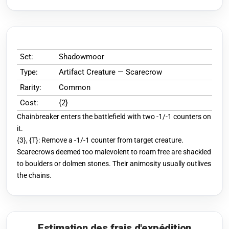
Set:
Shadowmoor
Type:
Artifact Creature — Scarecrow
Rarity:
Common
Cost:
{2}
Chainbreaker enters the battlefield with two -1/-1 counters on
it.
{3}, {T}: Remove a -1/-1 counter from target creature.
Scarecrows deemed too malevolent to roam free are shackled
to boulders or dolmen stones. Their animosity usually outlives
the chains.
Estimation des frais d'expédition