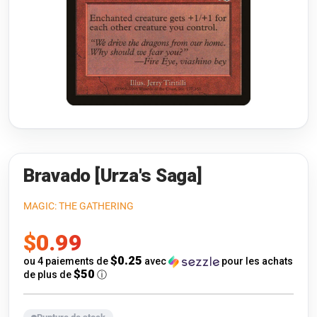
Riftbound: League of Legends
Open s
Flesh and Blood
Open s
Pokémon
Open s
One Piece
Open s
Cyberpunk TCG
Open s
Gundam Card Game
Bravado [Urza's Saga]
Warlord: Saga of the Storm
MAGIC: THE GATHERING
Prix
$0.99
Neopets Battledome
de
$0.25
ou 4 paiements de
avec
pour les achats
Accessoires
$50
de plus de
ⓘ
vente
🎁 Cartes-Cadeaux