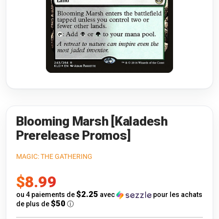
Riftbound: League of Legends
Open s
Flesh and Blood
Open s
Pokémon
Open s
One Piece
Open s
Cyberpunk TCG
Open s
Gundam Card Game
Blooming Marsh [Kaladesh
Prerelease Promos]
Warlord: Saga of the Storm
MAGIC: THE GATHERING
Neopets Battledome
Prix
$8.99
Accessoires
de
$2.25
ou 4 paiements de
avec
pour les achats
$50
de plus de
ⓘ
vente
🎁 Cartes-Cadeaux